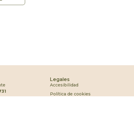
Legales
nte
Accesibilidad
731
Política de cookies
Política de privacidad
249
Aviso legal
Doña Sofía, 110, 02690
lbacete